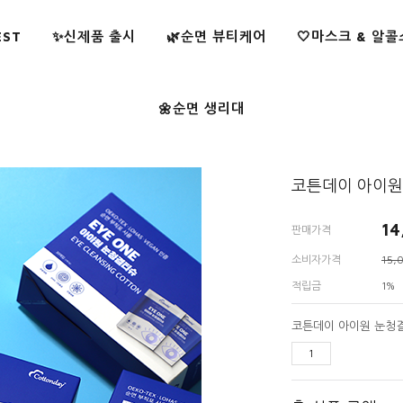
EST
✨신제품 출시
🌿순면 뷰티케어
🤍마스크 & 알
🌼순면 생리대
코튼데이 아이원
14
판매가격
소비자가격
15,
적립금
1%