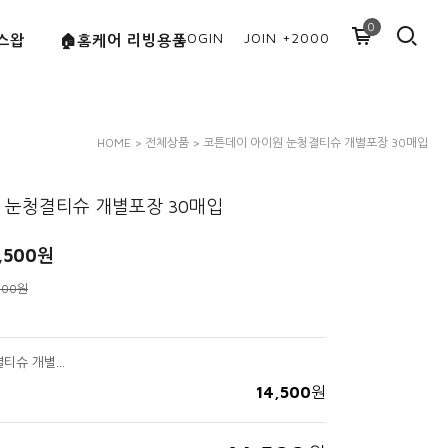
0
LOGIN
JOIN +2000
콜스왑
🏠홈케어 리빙용품
HOME
>
전체상품
> 코튼데이 아이원 눈청결티슈 개별포장 30매입
 눈청결티슈 개별포장 30매입
,500
원
000원
코튼데이 아이원 눈청결티슈 개별포장 30매입
14,500
원